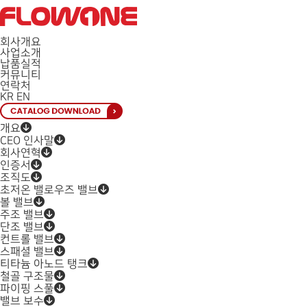
회사개요
사업소개
납품실적
커뮤니티
연락처
KR
EN
개요
CEO 인사말
회사연혁
인증서
조직도
초저온 밸로우즈 밸브
볼 밸브
주조 밸브
단조 밸브
컨트롤 밸브
스패셜 밸브
티타늄 아노드 탱크
철골 구조물
파이핑 스풀
밸브 보수