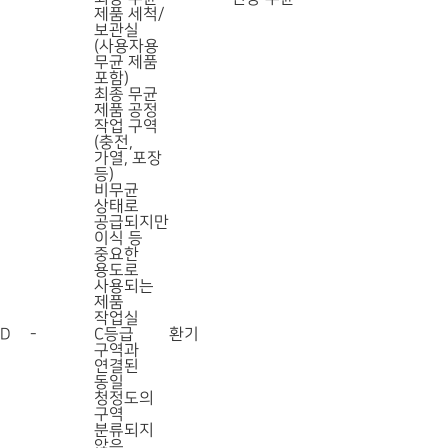
제품 세척/
보관실
(사용자용
무균 제품
포함)
최종 무균
제품 공정
작업 구역
(충전,
가열, 포장
등)
비무균
상태로
공급되지만
이식 등
중요한
용도로
사용되는
제품
작업실
D
-
C등급
환기
구역과
연결된
동일
청정도의
구역
분류되지
않은