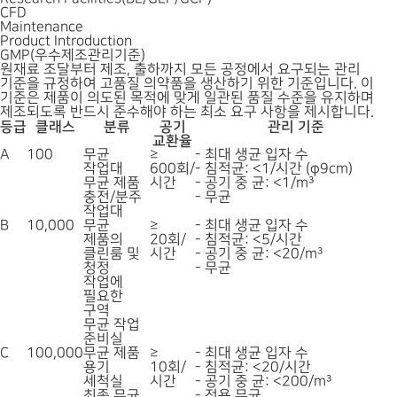
CFD
Maintenance
Product Introduction
GMP(우수제조관리기준)
원재료 조달부터 제조, 출하까지 모든 공정에서 요구되는 관리
기준을 규정하여 고품질 의약품을 생산하기 위한 기준입니다. 이
기준은 제품이 의도된 목적에 맞게 일관된 품질 수준을 유지하며
제조되도록 반드시 준수해야 하는 최소 요구 사항을 제시합니다.
등급
클래스
분류
공기
관리 기준
교환율
A
100
무균
≥
- 최대 생균 입자 수
작업대
600회/
- 침적균: <1/시간 (φ9cm)
무균 제품
시간
- 공기 중 균: <1/m³
충전/분주
- 무균
작업대
B
10,000
무균
≥
- 최대 생균 입자 수
제품의
20회/
- 침적균: <5/시간
클린룸 및
시간
- 공기 중 균: <20/m³
청정
- 무균
작업에
필요한
구역
무균 작업
준비실
C
100,000
무균 제품
≥
- 최대 생균 입자 수
용기
10회/
- 침적균: <20/시간
세척실
시간
- 공기 중 균: <200/m³
최종 무균
- 전용 무균