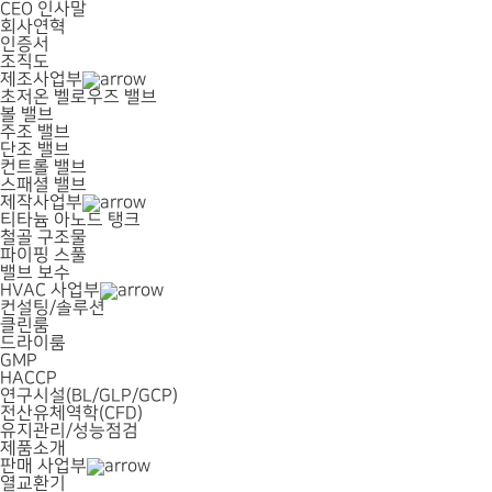
CEO 인사말
회사연혁
인증서
조직도
제조사업부
초저온 벨로우즈 밸브
볼 밸브
주조 밸브
단조 밸브
컨트롤 밸브
스패셜 밸브
제작사업부
티타늄 아노드 탱크
철골 구조물
파이핑 스풀
밸브 보수
HVAC 사업부
컨설팅/솔루션
클린룸
드라이룸
GMP
HACCP
연구시설(BL/GLP/GCP)
전산유체역학(CFD)
유지관리/성능점검
제품소개
판매 사업부
열교환기