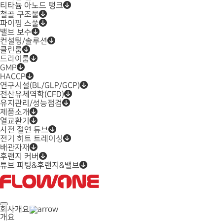
티타늄 아노드 탱크
철골 구조물
파이핑 스풀
밸브 보수
컨설팅/솔루션
클린룸
드라이룸
GMP
HACCP
연구시설(BL/GLP/GCP)
전산유체역학(CFD)
유지관리/성능점검
제품소개
열교환기
사전 절연 튜브
전기 히트 트레이싱
배관자재
후랜지 커버
튜브 피팅&후랜지&밸브
회사개요
개요