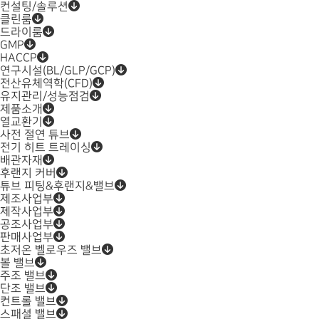
컨설팅/솔루션
클린룸
드라이룸
GMP
HACCP
연구시설(BL/GLP/GCP)
전산유체역학(CFD)
유지관리/성능점검
제품소개
열교환기
사전 절연 튜브
전기 히트 트레이싱
배관자재
후랜지 커버
튜브 피팅&후랜지&밸브
제조사업부
제작사업부
공조사업부
판매사업부
초저온 벨로우즈 밸브
볼 밸브
주조 밸브
단조 밸브
컨트롤 밸브
스패셜 밸브