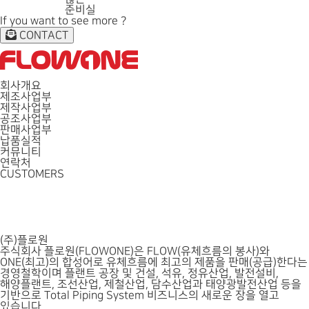
준비실
If you want to see more ?
CONTACT
회사개요
제조사업부
제작사업부
공조사업부
판매사업부
납품실적
커뮤니티
연락처
CUSTOMERS
(주)플로원
주식회사 플로원(FLOWONE)은 FLOW(유체흐름의 봉사)와
ONE(최고)의 합성어로 유체흐름에 최고의 제품을 판매(공급)한다는
경영철학이며 플랜트 공장 및 건설, 석유, 정유산업, 발전설비,
해양플랜트, 조선산업, 제철산업, 담수산업과 태양광발전산업 등을
기반으로 Total Piping System 비즈니스의 새로운 장을 열고
있습니다.